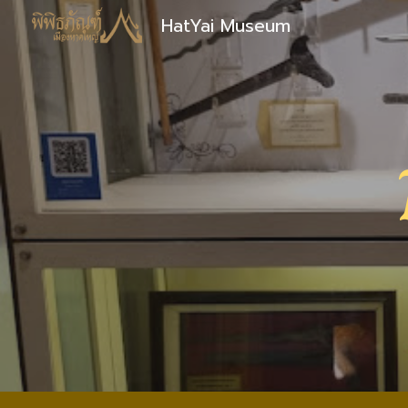
HatYai Museum
Sk