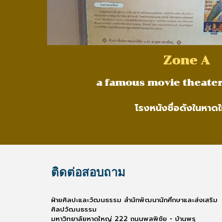
Zone A
a famous movie theater 
โรงหนังชื่อดังในหาด
ติดต่อสอบถาม
ฝ่ายศิลปะและวัฒนธรรม สำนักพัฒนานักศึกษาและส่งเสริม
ศิลปวัฒนธรรม
มหาวิทยาลัยหาดใหญ่ 222 ถนนพลพิชัย - บ้านพรุ