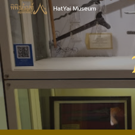
HatYai Museum
Sk